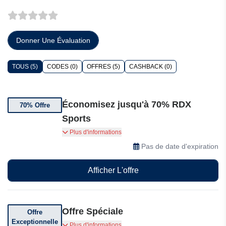
Donner Une Évaluation
TOUS (5)
CODES (0)
OFFRES (5)
CASHBACK (0)
Économisez jusqu'à 70% RDX
70% Offre
Sports
Obtenez jusqu'à 70% sur une sélection d'articles
Plus d'informations
en vente chez RDX Sports.
Pas de date d'expiration
Afficher L'offre
Offre Spéciale
Offre
Exceptionnelle
Vous pouvez obtenir des cartes cadeaux d'une
Plus d'informations