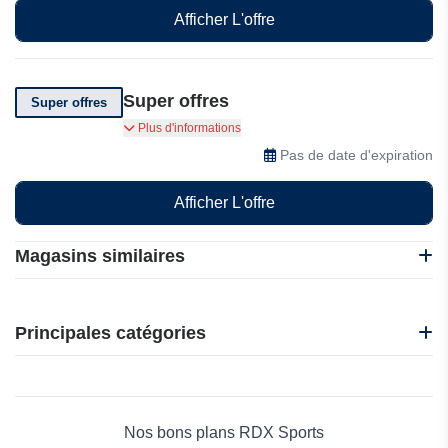
rabais sur vos propres achats lorsqu'ils
Afficher L'offre
magasinent.
Super offres
Super offres
Super Offres sur la RDX Sports
Plus d'informations
Pas de date d'expiration
Afficher L'offre
Magasins similaires
Nike
Fanka
Principales catégories
100*100 Fitness
100Thieves
Beauté et bien-être
Mizuno
Électronique
BodyWorld Europe
Maison & Jardin
Nos bons plans RDX Sports