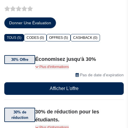
Donner Une Évaluation
TOUS (5)
CODES (0)
OFFRES (5)
CASHBACK (0)
Économisez jusqu'à 30%
30% Offre
Étudiez. Enseignez. Annotez. Économisez 30%
Plus d'informations
Offre exclusive pour les étudiants et les
Pas de date d'expiration
enseignants.
Afficher L'offre
30% de réduction pour les
30% de
réduction
étudiants.
Communiquez avec vos étudiants, avec une
Plus d'informations