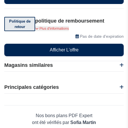
politique de remboursement
Politique de
retour
PDF Expert vous offre une garantie de
Plus d'informations
remboursement de 30 jours
Pas de date d'expiration
Afficher L'offre
Magasins similaires
Happ-e by ENGIE
J2F Shop
Principales catégories
Global YO
WIOLP
Beauté et bien-être
AURAS Travel Insurance
Électronique
PureVPN
Maison & Jardin
Nos bons plans PDF Expert
Boissons
ont été vérifiés par
Sofia Martin