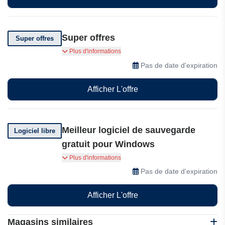
Super offres
Super offres
Super Offres sur la MiniTool
Plus d'informations
Pas de date d'expiration
Afficher L'offre
Meilleur logiciel de sauvegarde
Logiciel libre
gratuit pour Windows
MiniTool® ShadowMaker Free 4.7 Meilleur
Plus d'informations
logiciel de sauvegarde gratuit pour Windows
Pas de date d'expiration
11/10/8.1/8/7, toutes éditions confondues.
Protégez votre PC en permanence avec le plus
Afficher L'offre
haut niveau de sécurité des données!
Magasins similaires