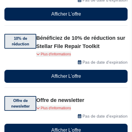
seulement 23,99$ (au lieu de 29,99$) avec
gestion complète des mots de passe,
Afficher L'offre
surveillance du Dark Web et accès multi-
appareils. Ou optez pour l'abonnement à vie à
seulement 63,99$ (au lieu de 79,99$) et profitez
d'une protection premium à vie.
Bénéficiez de 10% de réduction sur
10% de
réduction
Stellar File Repair Toolkit
Économisez 10% sur Stellar File Repair Toolkit
Plus d'informations
chez MiniTool.
Pas de date d'expiration
Afficher L'offre
Offre de newsletter
Offre de
newsletter
Abonnez-vous à la newsletter dès aujourd'hui
Plus d'informations
pour recevoir des offres spéciales et des
Pas de date d'expiration
actualités
Afficher L'offre