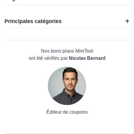
Easyship
F-Secure
Principales catégories
Abelssoft
ACDsee
Beauté et bien-être
Edrawsoft
Électronique
TurboVPN
Maison & Jardin
Nos bons plans MiniTool
Boissons
ont été vérifiés par
Nicolas Bernard
Voyages et Vacances
Grand magasin
Mode
Éditeur de coupons