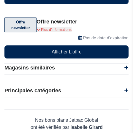
Offre newsletter
Offre
newsletter
Abonnez-vous pour recevoir des offres
Plus d'informations
exceptionnelles
Pas de date d'expiration
Afficher L'offre
Magasins similaires
Abritel
B&B Hotels
Principales catégories
CamperDays
e-VISA
Beauté et bien-être
Ebookers
Électronique
Alps2Alps
Maison & Jardin
Nos bons plans Jetpac Global
Boissons
ont été vérifiés par
Isabelle Girard