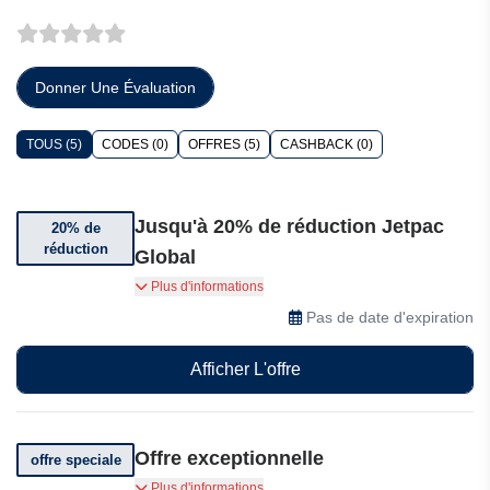
Donner Une Évaluation
TOUS (5)
CODES (0)
OFFRES (5)
CASHBACK (0)
Jusqu'à 20% de réduction Jetpac
20% de
réduction
Global
Bénéficiez jusqu'à 20% de réduction chez Jetpac
Plus d'informations
Global
Pas de date d'expiration
Afficher L'offre
Offre exceptionnelle
offre speciale
Parrainez un ami et gagnez jusqu'à 10$
Plus d'informations