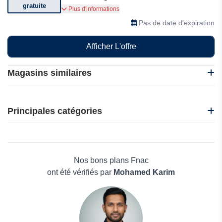
gratuite
Livraison offerte. Voir conditions générales.
Plus d'informations
Pas de date d'expiration
Afficher L'offre
Magasins similaires
A Lovely Day
Joom
Principales catégories
DHgate
AliExpress
Beauté et bien-être
Alibaba
Électronique
Gshopper
Maison & Jardin
Nos bons plans Fnac
Boissons
ont été vérifiés par
Mohamed Karim
Voyages et Vacances
Grand magasin
Mode