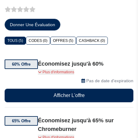
Donner Une Évaluation
TOUS (5)
CODES (0)
OFFRES (5)
CASHBACK (0)
Économisez jusqu'à 60%
60% Offre
Super soldes sur les bottes Rev'it ! Mohawk 3 :
Plus d'informations
jusqu'à 60% de réduction
Pas de date d'expiration
Afficher L'offre
Économisez jusqu'à 65% sur
65% Offre
Chromeburner
Super soldes jusqu'à 65% de réduction ! Vestes
Plus d'informations