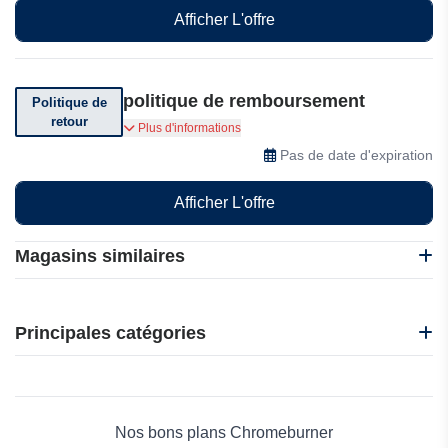
Afficher L'offre
politique de remboursement
Politique de
retour
Politique de retour de 100 jours Garantie de
Plus d'informations
remboursement sur Chromeburner
Pas de date d'expiration
Afficher L'offre
Magasins similaires
FC Moto
Handle Stash
Principales catégories
Motoin
AGV
Beauté et bien-être
Chromeburner
Électronique
WHEELTOP
Maison & Jardin
Nos bons plans Chromeburner