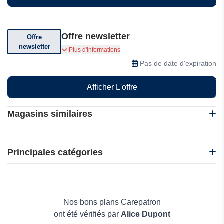
Offre newsletter
Offre
newsletter
Abonnez-vous pour profiter d'offres
Plus d'informations
exceptionnelles
Pas de date d'expiration
Afficher L'offre
Magasins similaires
Autodesk Fusion
Ashampoo INT
Principales catégories
3D-KStudio
Shift4Shop
Beauté et bien-être
SentryPC
Électronique
Arkuda
Maison & Jardin
Nos bons plans Carepatron
Boissons
ont été vérifiés par
Alice Dupont