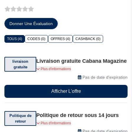
Donner Une Évaluation
TOUS (4)
CODES (0)
OFFRES (4)
CASHBACK (0)
Livraison gratuite Cabana Magazine
livraison
gratuite
Livraison gratuite pour les commandes aux
Plus d'informations
États-Unis supérieures à 100$, dans l'UE
Pas de date d'expiration
supérieures à 100€ et au Royaume-Uni
supérieures à 150£.
Afficher L'offre
Politique de retour sous 14 jours
Politique de
retour
Vous pouvez retourner votre commande dans
Plus d'informations
les 14 jours suivant sa réception.
Pas de date d'expiration