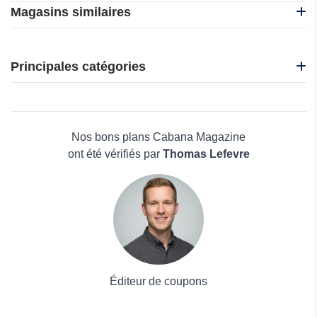
Magasins similaires
Bacsac
Gabiona
Principales catégories
Garden of Life
Gifi
Beauté et bien-être
Habitat et Jardin
Électronique
Jardin Affaires
Maison & Jardin
Nos bons plans Cabana Magazine
Boissons
ont été vérifiés par
Thomas Lefevre
Voyages et Vacances
Grand magasin
Mode
Éditeur de coupons