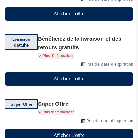
Afficher L'offre
Bénéficiez de la livraison et des
Livraison
gratuite
retours gratuits
Bénéficiez de la livraison gratuite sur votre
Plus d'informations
commande supérieure à 100 euros
Pas de date d'expiration
Afficher L'offre
Super Offre
Super Offre
Faites-vous plaisir en toute sérénité avec 3
Plus d'informations
versements faciles et sans frais : le confort
Pas de date d'expiration
Bultex est désormais plus accessible que jamais.
Afficher L'offre