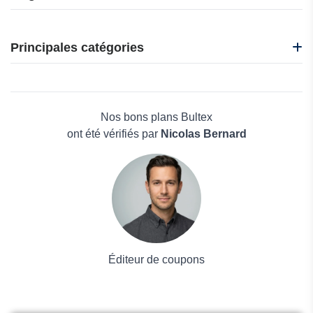
Bacsac
Gabiona
Principales catégories
Garden of Life
Gifi
Beauté et bien-être
Habitat et Jardin
Électronique
Jardin Affaires
Maison & Jardin
Nos bons plans Bultex
Boissons
ont été vérifiés par
Nicolas Bernard
Voyages et Vacances
Grand magasin
Mode
Éditeur de coupons