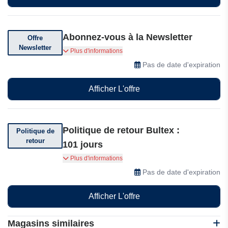
Abonnez-vous à la Newsletter
Offre
Newsletter
Abonnez-vous à la newsletter et recevez en
Plus d'informations
avant-première des offres exclusives, des
Pas de date d'expiration
conseils pour bien dormir et un accès anticipé
aux promotions Bultex, directement dans votre
Afficher L'offre
boîte mail.
Politique de retour Bultex :
Politique de
retour
101 jours
Vous pouvez retourner votre commande Bultex
Plus d'informations
dans les 101 jours.
Pas de date d'expiration
Afficher L'offre
Magasins similaires