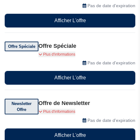
intégral en espèces chez Avis
Pas de date d'expiration
Afficher L'offre
Offre Spéciale
Offre Spéciale
Location de voiture longue durée flexible Profitez
Plus d'informations
d'une plage de kilométrage flexible adaptée à
Pas de date d'expiration
votre trajet et recevez un conducteur
supplémentaire gratuit.
Afficher L'offre
Offre de Newsletter
Newsletter
Offre
Abonnez-vous à leur newsletter pour des
Plus d'informations
réductions exclusives, des offres et des
Pas de date d'expiration
codes promotionnels
Afficher L'offre