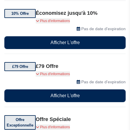
Économisez jusqu'à 10%
10% Offre
10 % de remise sur vos locations Avis* Obtenez
Plus d'informations
10% de remise sous forme de carte cadeau
Pas de date d'expiration
Amazon.co.uk pour vos locations partout dans le
monde.
Afficher L'offre
£79 Offre
£79 Offre
Profitez d'Avis Drive Gold pour seulement £79
Plus d'informations
en vous inscrivant.
Pas de date d'expiration
Afficher L'offre
Offre Spéciale
Offre
Exceptionnelle
Aucuns frais d'annulation, remboursement
Plus d'informations