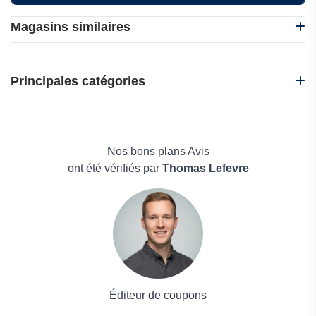
Magasins similaires
EconomyBookings
QEEQ.COM
Principales catégories
DiscoverCars.com
Auto Europe Car Rentals
Beauté et bien-être
Localrent.fr
Électronique
CarmelLimo
Maison & Jardin
Nos bons plans Avis
Boissons
ont été vérifiés par
Thomas Lefevre
Voyages et Vacances
Grand magasin
Mode
Éditeur de coupons