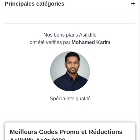
G-Star RAW
Principales catégories
Icebreaker
Made in Paradis
Beauté et bien-être
OGL
Électronique
Kiabi
Maison & Jardin
Nos bons plans Asilklife
Boissons
ont été vérifiés par
Mohamed Karim
Voyages et Vacances
Grand magasin
Mode
Spécialiste qualité
Meilleurs Codes Promo et Réductions