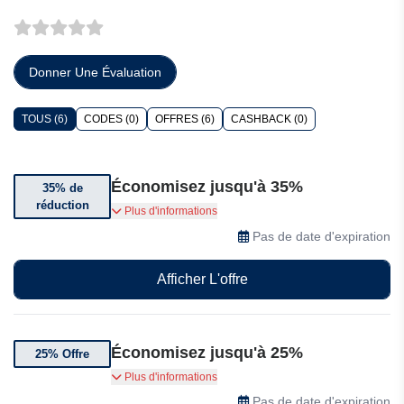
Donner Une Évaluation
TOUS (6)
CODES (0)
OFFRES (6)
CASHBACK (0)
Économisez jusqu'à 35%
35% de
réduction
Jusqu'à 35% de réduction sur une sélection
Plus d'informations
d'articles Asilklife
Pas de date d'expiration
Afficher L'offre
Économisez jusqu'à 25%
25% Offre
JUSQU'À 25% DE RÉDUCTION sur Asilklife
Plus d'informations
ACHETEZ MAINTENANT
Pas de date d'expiration