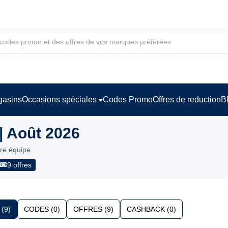
asins
Occasions spéciales
Codes Promo
Offres de reduction
B
| Août 2026
tre équipe
9 offres
(9)
CODES (0)
OFFRES (9)
CASHBACK (0)