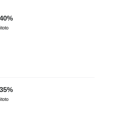
 40%
itoto
 35%
itoto