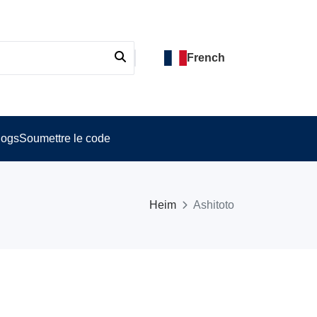
French
logs
Soumettre le code
Heim
Ashitoto