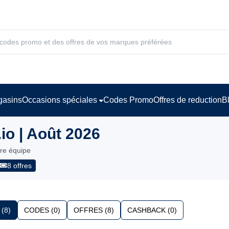
asins
Occasions spéciales
Codes Promo
Offres de reduction
B
o | Août 2026
tre équipe
8 offres
(8)
CODES (0)
OFFRES (8)
CASHBACK (0)