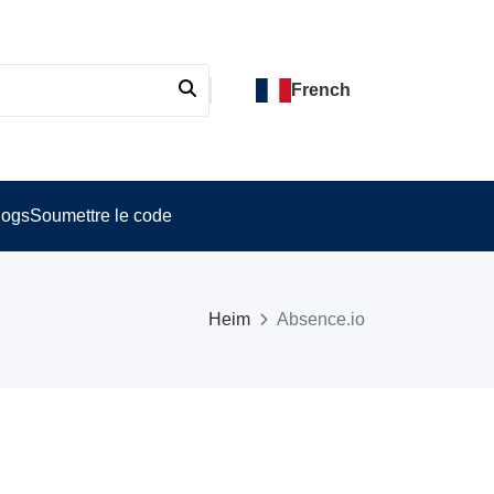
French
logs
Soumettre le code
Heim
Absence.io