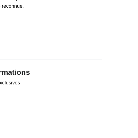
ne reconnue.
ormations
exclusives