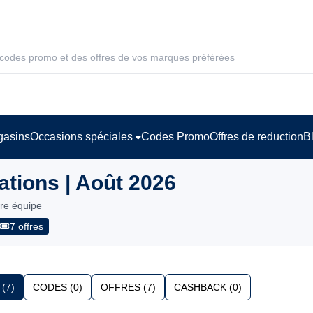
asins
Occasions spéciales
Codes Promo
Offres de reduction
B
tions | Août 2026
tre équipe
7 offres
(7)
CODES (0)
OFFRES (7)
CASHBACK (0)