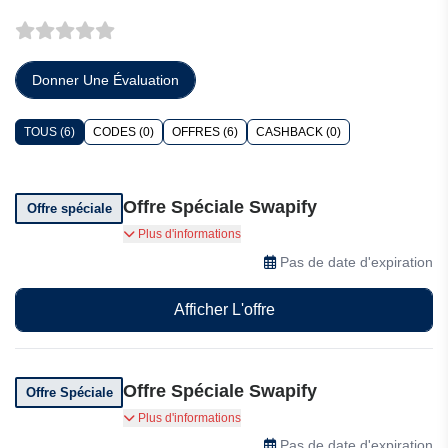
Donner Une Évaluation
TOUS (6)
CODES (0)
OFFRES (6)
CASHBACK (0)
Offre Spéciale Swapify
Offre spéciale
Utilisez vos propres vidéos pour l'échange Envie
Plus d'informations
de créer votre propre studio de deepfake ?
Pas de date d'expiration
Utilisez vos vidéos personnalisées pour
l'échange de visages.
Afficher L'offre
Offre Spéciale Swapify
Offre Spéciale
Remplacez les visages sur vos photos Obtenez
Plus d'informations
des images haute résolution en toute simplicité
Pas de date d'expiration