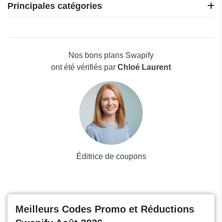
F-Secure
Principales catégories
Abelssoft
ACDsee
Beauté et bien-être
Edrawsoft
Électronique
TurboVPN
Maison & Jardin
Nos bons plans Swapify
Boissons
ont été vérifiés par
Chloé Laurent
Voyages et Vacances
Grand magasin
Mode
Éditrice de coupons
Meilleurs Codes Promo et Réductions