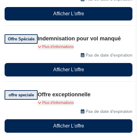
jusqu'à €600.
Afficher L'offre
Indemnisation pour vol manqué
Offre Spéciale
Vous pouvez demander une indemnisation pour
Plus d'informations
un vol si vous manquez un vol de
Pas de date d'expiration
correspondance et remplissez ces conditions :
Afficher L'offre
Offre exceptionnelle
offre speciale
Obtenez une compensation pour votre vol chez
Plus d'informations
Lennuabi
Pas de date d'expiration
Afficher L'offre