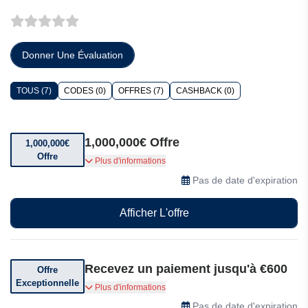
Donner Une Évaluation
TOUS (7)
CODES (0)
OFFRES (7)
CASHBACK (0)
1,000,000€ Offre
1,000,000€
Offre
Les Lennuabi ont collecté plus de 1,000,000€
Plus d'informations
d'indemnisations et le montant augmente
Pas de date d'expiration
Afficher L'offre
Recevez un paiement jusqu'à €600
Offre
Exceptionnelle
Votre vol a été retardé, annulé ou surbooké ?
Plus d'informations
Recevez une indemnisation pouvant aller
Pas de date d'expiration