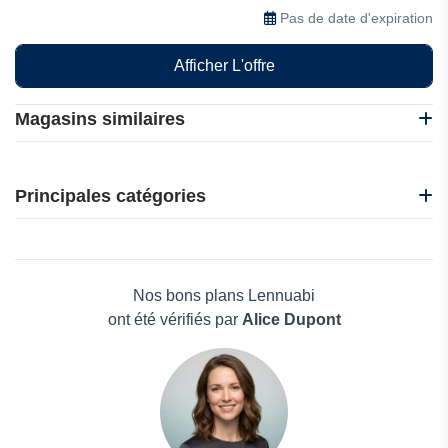
exceptionnelles
Pas de date d'expiration
Afficher L'offre
Magasins similaires
Abritel
B&B Hotels
Principales catégories
CamperDays
e-VISA
Beauté et bien-être
Ebookers
Électronique
Alps2Alps
Maison & Jardin
Nos bons plans Lennuabi
Boissons
ont été vérifiés par
Alice Dupont
Voyages et Vacances
Grand magasin
Mode