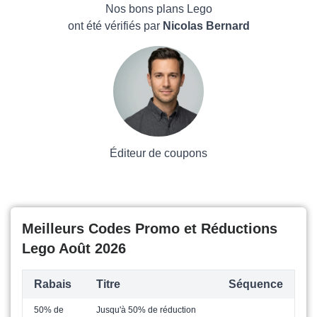
M2P Games
Maison & Jardin
Nos bons plans Lego
Boissons
ont été vérifiés par
Nicolas Bernard
Voyages et Vacances
Grand magasin
Mode
Éditeur de coupons
Meilleurs Codes Promo et Réductions
Lego Août 2026
Rabais
Titre
Séquence
50% de
Jusqu'à 50% de réduction