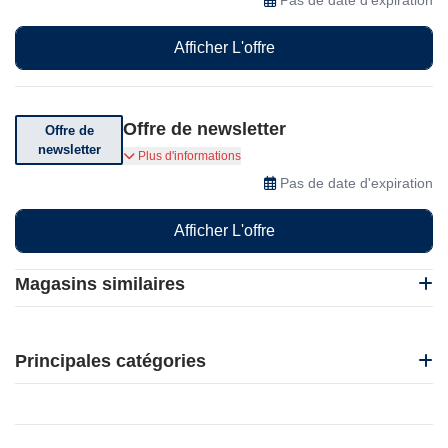
Afficher L'offre
Offre de newsletter
Offre de
newsletter
Inscrivez-vous à la newsletter pour recevoir des
Plus d'informations
offres spéciales et des actualités
Pas de date d'expiration
Afficher L'offre
Magasins similaires
1001 Hobbies
EasySMX
Principales catégories
Gamivo
Japannext
Beauté et bien-être
Kendama France
Électronique