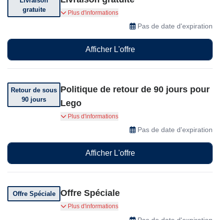
Livraison
gratuite
Bénéficiez de la livraison gratuite sur votre
Plus d'informations
commande de plus de 35$
Pas de date d'expiration
Afficher L'offre
Politique de retour de 90 jours pour
Retour de sous
90 jours
Lego
Vous pouvez retourner votre commande dans
Plus d'informations
les 90 jours suivant sa réception.
Pas de date d'expiration
Afficher L'offre
Offre Spéciale
Offre Spéciale
Lego vous propose de nombreuses offres et
Plus d'informations
réductions, alors dépêchez-vous et profitez-en
Pas de date d'expiration