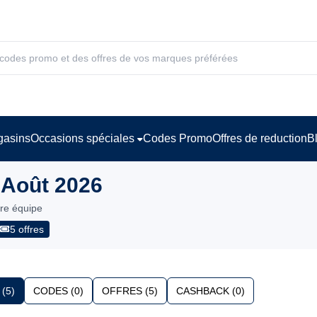
asins
Occasions spéciales
Codes Promo
Offres de reduction
B
 Août 2026
tre équipe
5 offres
(5)
CODES (0)
OFFRES (5)
CASHBACK (0)