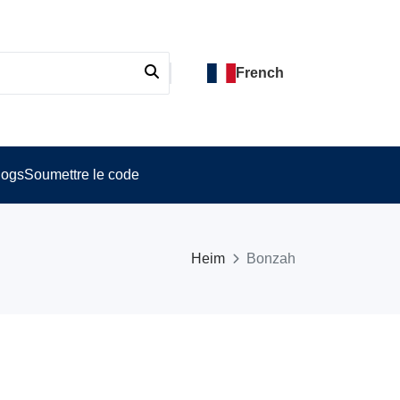
French
logs
Soumettre le code
Heim
Bonzah