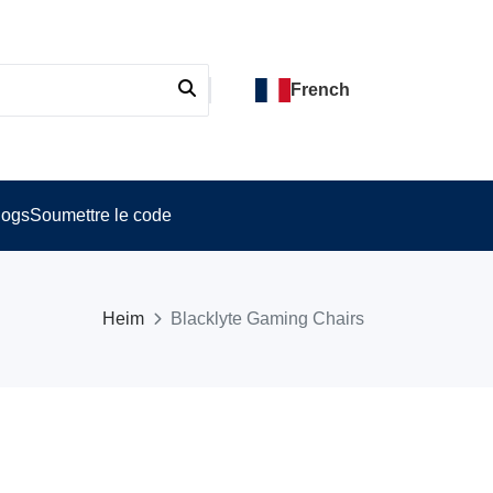
French
logs
Soumettre le code
Heim
Blacklyte Gaming Chairs