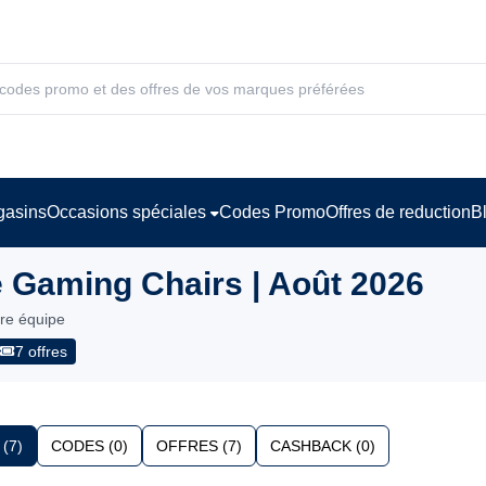
asins
Occasions spéciales
Codes Promo
Offres de reduction
B
 Gaming Chairs | Août 2026
tre équipe
7 offres
(7)
CODES (0)
OFFRES (7)
CASHBACK (0)