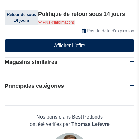
Politique de retour sous 14 jours
Retour de sous
14 jours
Vous pouvez retourner votre commande dans
Plus d'informations
les 14 jours suivant sa réception.
Pas de date d'expiration
Afficher L'offre
Magasins similaires
Happy & Polly
iHerb
Principales catégories
Japhy
FunnyFuzzy
Beauté et bien-être
Équilibre & Instinct
Électronique
Neakasa
Maison & Jardin
Nos bons plans Best Petfoods
Boissons
ont été vérifiés par
Thomas Lefevre
Voyages et Vacances
Grand magasin