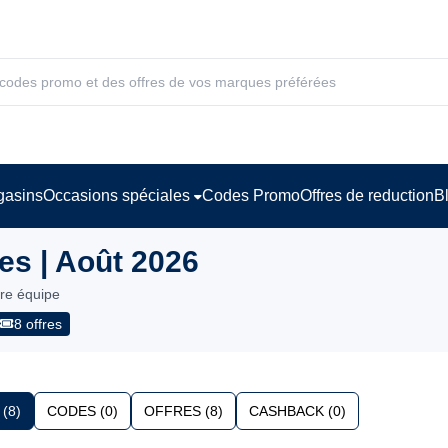
asins
Occasions spéciales
Codes Promo
Offres de reduction
B
s | Août 2026
tre équipe
8 offres
(8)
CODES (0)
OFFRES (8)
CASHBACK (0)