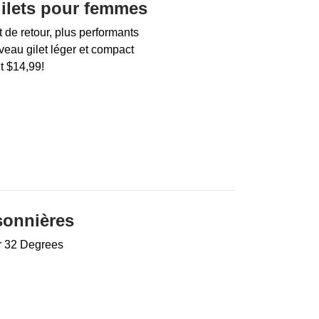
 gilets pour femmes
 de retour, plus performants
eau gilet léger et compact
t $14,99!
sonnières
r 32 Degrees