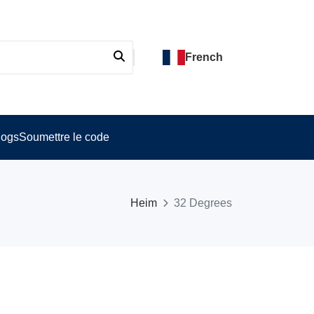
French
logs
Soumettre le code
Heim
32 Degrees