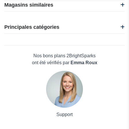
Magasins similaires
Easyship
F-Secure
Principales catégories
Abelssoft
ACDsee
Beauté et bien-être
Edrawsoft
Électronique
TurboVPN
Maison & Jardin
Nos bons plans 2BrightSparks
Boissons
ont été vérifiés par
Emma Roux
Voyages et Vacances
Grand magasin
Mode
Support