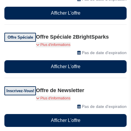
les utilitaires OnClick, y compris Patch OnClick
V1 et le programme d'installation du fichier
Afficher L'offre
d'aide OnClick, dans un seul fichier Zip.
Offre Spéciale 2BrightSparks
Offre Spéciale
2BrightSparks vous offre une option de
Plus d'informations
téléchargement gratuit
Pas de date d'expiration
Afficher L'offre
Offre de Newsletter
Inscrivez-Vous!
Inscrivez-vous à la newsletter pour obtenir des
Plus d'informations
réductions et des offres spéciales
Pas de date d'expiration
Afficher L'offre