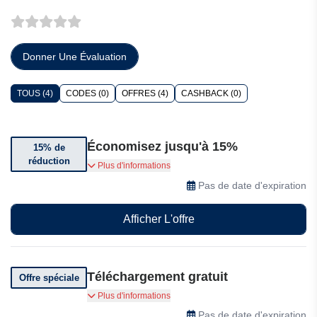
Donner Une Évaluation
TOUS (4)
CODES (0)
OFFRES (4)
CASHBACK (0)
Économisez jusqu'à 15%
15% de
réduction
Des remises sur volume sont disponibles pour
Plus d'informations
tous les logiciels à partir de 5 exemplaires
Pas de date d'expiration
achetés. La remise sera appliquée
automatiquement dans la boutique en ligne. Si
Afficher L'offre
vous êtes un établissement d'enseignement ou
une association à but non lucratif, vous pouvez
bénéficier d'une remise supplémentaire de 15%.
Téléchargement gratuit
Offre spéciale
2BrightSparks vous offre le téléchargement
Plus d'informations
gratuit des utilitaires OnClick. Téléchargez tous
Pas de date d'expiration